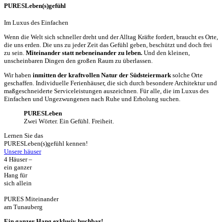
PURESLeben(s)­gefühl
Im Luxus des Einfachen
Wenn die Welt sich schneller dreht und der Alltag Kräfte fordert, braucht es Orte,
die uns erden. Die uns zu jeder Zeit das Gefühl geben, beschützt und doch frei
zu sein.
Miteinander statt nebeneinander zu leben.
Und den kleinen,
unscheinbaren Dingen den großen Raum zu überlassen.
Wir haben
inmitten der kraftvollen Natur der Südsteiermark
solche Orte
geschaffen. Individuelle Ferienhäuser, die sich durch besondere Architektur und
maßgeschneiderte Serviceleistungen auszeichnen. Für alle, die im Luxus des
Einfachen und Ungezwungenen nach Ruhe und Erholung suchen.
PURESLeben
Zwei Wörter. Ein Gefühl. Freiheit.
Lernen Sie das
PURESLeben(s)­gefühl kennen!
Unsere häuser
4 Häuser –
ein ganzer
Hang für
sich allein
PURES Miteinander
am Tunauberg
Ein ganzer Hang exklusiv buchbar!