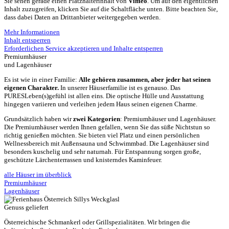
Sie sehen gerade einen Platzhalterinhalt von
Vimeo
. Um auf den eigentlichen
Inhalt zuzugreifen, klicken Sie auf die Schaltfläche unten. Bitte beachten Sie,
dass dabei Daten an Drittanbieter weitergegeben werden.
Mehr Informationen
Inhalt entsperren
Erforderlichen Service akzeptieren und Inhalte entsperren
Premiumhäuser
und Lagenhäuser
Es ist wie in einer Familie:
Alle gehören zusammen, aber jeder hat seinen
eigenen Charakter.
In unserer Häuserfamilie ist es genauso. Das
PURESLeben(s)gefühl ist allen eins. Die optische Hülle und Ausstattung
hingegen variieren und verleihen jedem Haus seinen eigenen Charme.
Grundsätzlich haben wir
zwei Kategorien
: Premiumhäuser und Lagenhäuser.
Die Premiumhäuser werden Ihnen gefallen, wenn Sie das süße Nichtstun so
richtig genießen möchten. Sie bieten viel Platz und einen persönlichen
Wellnessbereich mit Außensauna und Schwimmbad. Die Lagenhäuser sind
besonders kuschelig und sehr naturnah. Für Entspannung sorgen große,
geschützte Lärchenterrassen und knisterndes Kaminfeuer.
alle Häuser im überblick
Premiumhäuser
Lagenhäuser
Genuss geliefert
Österreichische Schmankerl oder Grillspezialitäten. Wir bringen die