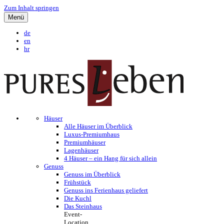
Zum Inhalt springen
Menü
de
en
hr
Häuser
Alle Häuser im Überblick
Luxus-Premiumhaus
Premiumhäuser
Lagenhäuser
4 Häuser – ein Hang für sich allein
Genuss
Genuss im Überblick
Frühstück
Genuss ins Ferienhaus geliefert
Die Kuchl
Das Steinhaus
Event-
Location