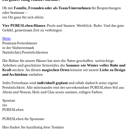
Ob mit
Familie, Freunden oder als Team/Unternehmen
für Besprechungen
oder Seminare –
ein Ort ganz für sich allein.
Vier PURESLeben-Häuser.
Pools und Saunen. Weitblick. Ruhe. Und das gute
Gefühl, gemeinsam Zeit zu verbringen.
Mehr
Premium-Ferienhäuser
in der Südsteiermark
Natürlich(e) Persönlichkeiten
Die Bühne für unsere Häuser hat stets die Natur geschaffen: weitsichtige
Anhöhen und geschützte Seitentäler, die
Sommer wie Winter voller Ruhe und
Kraft
stecken. An diesen
magischen Orten
können wir unsere
Liebe zu Design
und Architektur
entfalten.
Jedes Ferienhaus wird
individuell geplant
und erhält dadurch seine eigene
Persönlichkeit. Alle miteinander eint der unverkennbare PURESLeben-Stil aus
Altem und Neuem, Holz und Glas sowie warmen, erdigen Farben.
Spontan
ins
PURESLeben
PURESLeben für Spontane
Hier finden Sie kurzfristig freie Termine